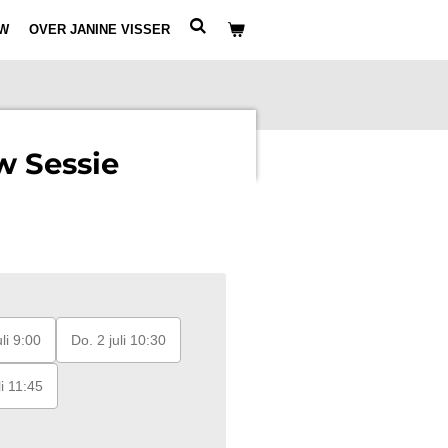
W
OVER JANINE VISSER
w Sessie
li 9:00
Do. 2 juli 10:30
li 11:45