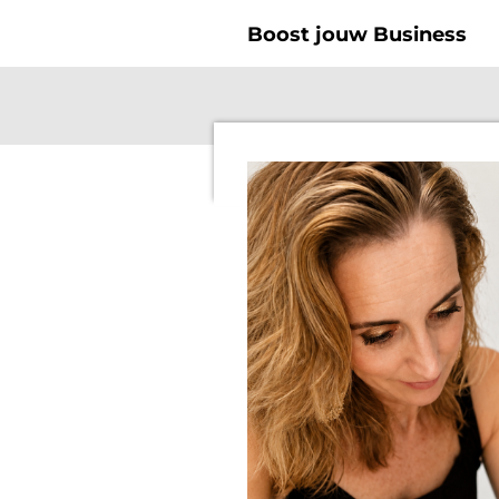
Ga
Boost jouw Business
direct
naar
de
hoofdinhoud