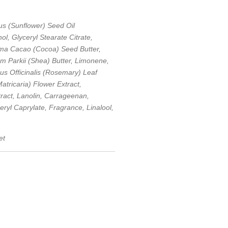
us (Sunflower) Seed Oil
ol, Glyceryl Stearate Citrate,
ma Cacao (Cocoa) Seed Butter,
m Parkii (Shea) Butter, Limonene,
nus Officinalis (Rosemary) Leaf
atricaria) Flower Extract,
tract, Lanolin, Carrageenan,
ryl Caprylate, Fragrance, Linalool,
et