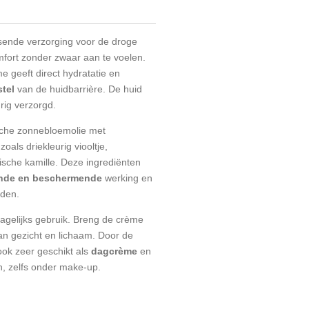
ssende verzorging voor de droge
mfort zonder zwaar aan te voelen.
e geeft direct hydratatie en
stel
van de huidbarrière. De huid
urig verzorgd.
sche zonnebloemolie met
oals driekleurig viooltje,
ische kamille. Deze ingrediënten
nde en beschermende
werking en
uden.
dagelijks gebruik. Breng de crème
an gezicht en lichaam. Door de
ook zeer geschikt als
dagcrème
en
n, zelfs onder make-up.