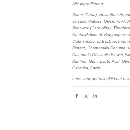
Alle ingrediënten:
Water (Aqua), Helianthus Annu
Unsaponifiables, Glycerin, Alcoh
Beeswax (Cera Alba), Theobro
Cetearyl Alcohol, Butyrospermu
Viola Tricolor Extract, Rosmari
Extract, Chamomilla Recutita (M
Calendula Officinalis Flower Ex
Xanthan Gum, Lactic Acid, Glyce
Geraniol, Citral.
Lees voor gebruik altijd het etik
D
D
S
e
e
h
l
e
a
e
l
r
n
e