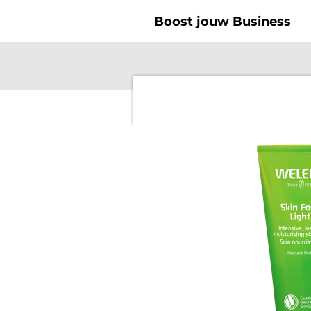
Ga
Boost jouw Business
direct
naar
de
hoofdinhoud