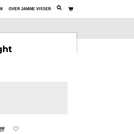
W
OVER JANINE VISSER
ght