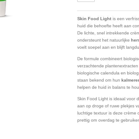
Skin Food Light
is een verfri
huid die behoefte heeft aan co
De lichte, snel intrekkende crèm
ondersteunt het natuurlijke
her
voelt soepel aan en blijft langd
De formule combineert biologi
verzachtende plantenextracten z
biologische calendula en biolog
staan bekend om hun
kalmere
helpen de huid in balans te ho
Skin Food Light is ideaal voor 
aan op droge of ruwe plekjes v
luchtige textuur is deze crème 
prettig om overdag te gebruike