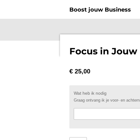
Ga
Boost jouw Business
direct
naar
de
hoofdinhoud
Focus in Jouw 
€ 25,00
Wat heb ik nodig
Graag ontvang ik je voor- en achterna