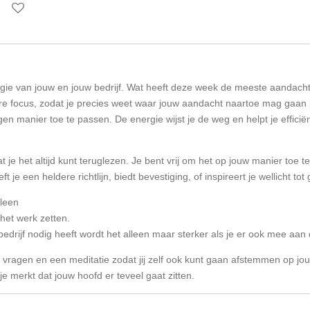
rgie van jouw en jouw bedrijf. Wat heeft deze week de meeste aandac
re focus, zodat je precies weet waar jouw aandacht naartoe mag gaan i
 eigen manier toe te passen. De energie wijst je de weg en helpt je effic
t je het altijd kunt teruglezen. Je bent vrij om het op jouw manier toe
 je een heldere richtlijn, biedt bevestiging, of inspireert je wellicht to
lleen
an het werk zetten.
bedrijf nodig heeft wordt het alleen maar sterker als je er ook mee aan
e vragen en een meditatie zodat jij zelf ook kunt gaan afstemmen op jouw
 je merkt dat jouw hoofd er teveel gaat zitten.