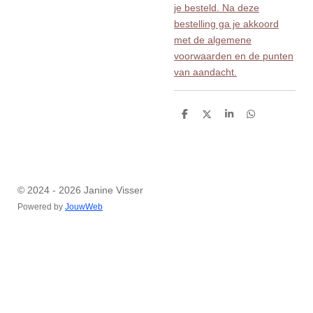
je besteld. Na deze
bestelling ga je akkoord
met de algemene
voorwaarden en de punten
van aandacht.
D
D
S
D
e
e
h
e
l
e
a
l
e
l
r
e
n
e
n
© 2024 - 2026 Janine Visser
Powered by
JouwWeb