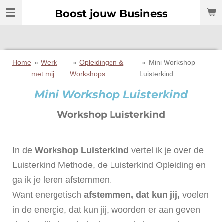
Ga
Boost jouw Business
direct
naar
de
hoofdinhoud
Home
»
Werk
»
Opleidingen &
»
Mini Workshop
met mij
Workshops
Luisterkind
Mini Workshop Luisterkind
Workshop Luisterkind
In de
Workshop Luisterkind
vertel ik je over de
Luisterkind Methode, de Luisterkind Opleiding en
ga ik je leren afstemmen.
Want energetisch
afstemmen, dat kun jij,
voelen
in de energie, dat kun jij, woorden er aan geven