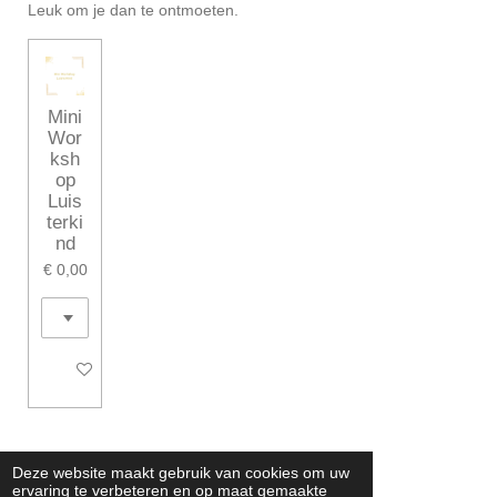
Leuk om je dan te ontmoeten.
Mini
Wor
ksh
op
Luis
terki
nd
€ 0,00
In winkelwagen
Deze website maakt gebruik van cookies om uw
© 2024 - 2026 Janine Visser
ervaring te verbeteren en op maat gemaakte